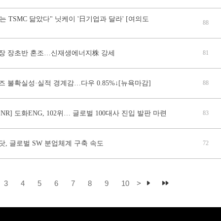
는 TSMC 닮았다" 닛케이 '日기업과 달라' [여의도
88
장 장초반 혼조…신재생에너지株 강세
81
 불확실성·실적 경계감…다우 0.85%↓[뉴욕마감]
88
6 ENR] 도화ENG, 102위… 글로벌 100대사 진입 발판 마련
83
, 글로벌 SW 분업체계 구축 속도
72
3
4
5
6
7
8
9
10
>