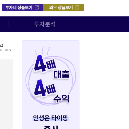
62
07 10:05