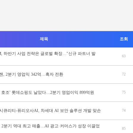
제목
조회
NM, 하반기 사업 전략은 글로벌 확장…"신규 파트너 발
63
, 2분기 영업익 342억…흑자 전환
72
 호조' 롯데쇼핑도 날았다…2분기 영업이익 899억원
75
큐리티-퓨리오사AI, 차세대 AI 보안 솔루션 개발 맞손
74
 2분기 역대 최고 매출…AI 광고·커머스가 성장 이끌었
85