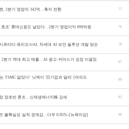
, 2분기 영업익 342억…흑자 전환
77
 호조' 롯데쇼핑도 날았다…2분기 영업이익 899억원
76
큐리티-퓨리오사AI, 차세대 AI 보안 솔루션 개발 맞손
78
 2분기 역대 최고 매출…AI 광고·커머스가 성장 이끌었
87
는 TSMC 닮았다" 닛케이 '日기업과 달라' [여의도
89
장 장초반 혼조…신재생에너지株 강세
83
 불확실성·실적 경계감…다우 0.85%↓[뉴욕마감]
90