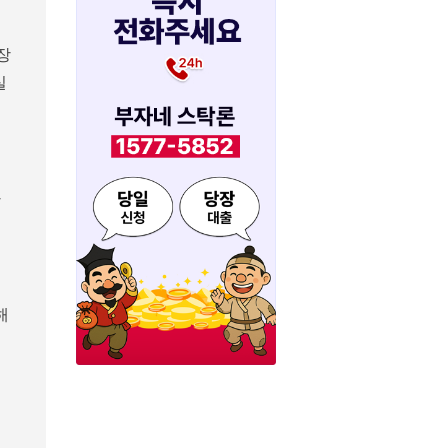
장
실
다
해