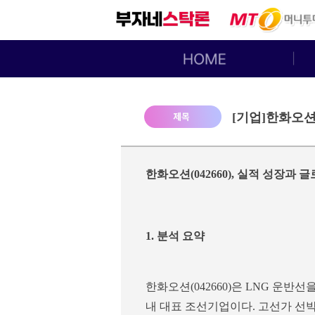
[기업]한화오션(
한화오션(042660), 실적 성장과
1. 분석 요약
한화오션(042660)은 LNG 운
내 대표 조선기업이다. 고선가 선