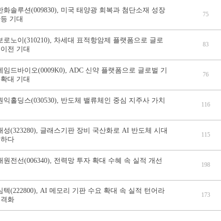
한화솔루션(009830), 미국 태양광 회복과 첨단소재 성장
75
반등 기대
보로노이(310210), 차세대 표적항암제 플랫폼으로 글로
83
술이전 기대
에임드바이오(0009K0), ADC 신약 플랫폼으로 글로벌 기
76
 확대 기대
원익홀딩스(030530), 반도체 밸류체인 중심 지주사 가치
116
태성(323280), 글래스기판 장비 국산화로 AI 반도체 시대
115
비하다
대원전선(006340), 전력망 투자 확대 수혜 속 실적 개선
198
심텍(222800), AI 메모리 기판 수요 확대 속 실적 턴어라
173
본격화