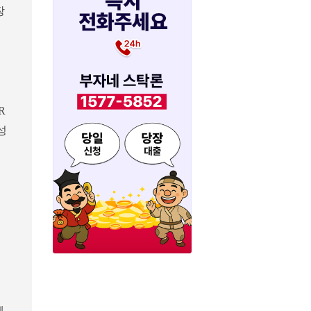
장
R
성
에