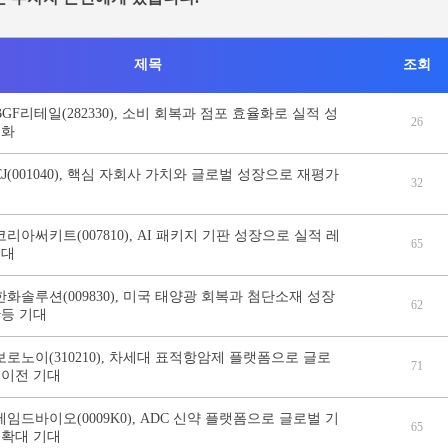
제목
조회
BGF리테일(282330), 소비 회복과 점포 효율화로 실적 성
26
격화
CJ(001040), 핵심 자회사 가치와 글로벌 성장으로 재평가
32
코리아써키트(007810), AI 패키지 기판 성장으로 실적 레
65
기대
한화솔루션(009830), 미국 태양광 회복과 첨단소재 성장
62
반등 기대
보로노이(310210), 차세대 표적항암제 플랫폼으로 글로
71
술이전 기대
에임드바이오(0009K0), ADC 신약 플랫폼으로 글로벌 기
65
 확대 기대