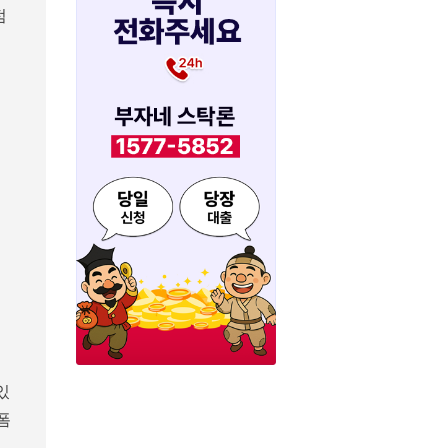
점
있
폼