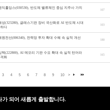
원익홀딩스(030530), 반도체 밸류체인 중심 지주사 가치
107
태성(323280), 글래스기판 장비 국산화로 AI 반도체 시대
103
비하다
대원전선(006340), 전력망 투자 확대 수혜 속 실적 개선
180
심텍(222800), AI 메모리 기판 수요 확대 속 실적 턴어라
165
본격화
3
4
5
6
7
8
9
10
>
가 되어 새롭게 출발합니다.