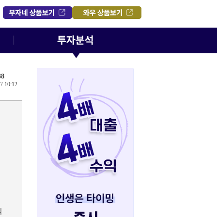
8
7 10:12
익