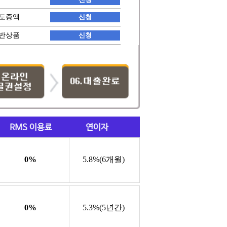
도증액
반상품
0%
5.8%(6개월)
0%
5.3%(5년간)