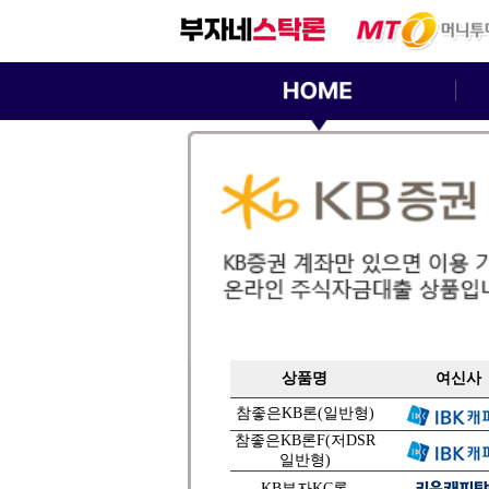
상품명
여신사
참좋은KB론(일반형)
참좋은KB론F(저DSR
일반형)
KB부자KC론