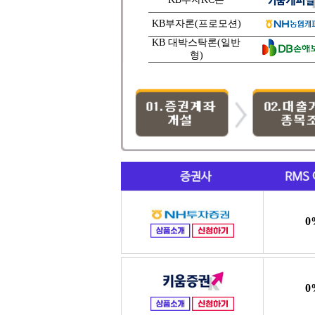
KB부자론(프로모션)
KB 대박스탁론(일반
형)
0
0